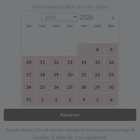
Sélectionnez la date de votre séjour
lun
mar
mer
jeu
ven
sam
dim
27
28
29
30
31
1
2
3
4
5
6
7
8
9
10
11
12
13
14
15
16
17
18
19
20
21
22
23
24
25
26
27
28
29
30
31
1
2
3
4
5
6
Réserver
Taxe de séjour, frais de dossier, ménage et services annexes (linge de
location, lit bébé, etc...) en supplément.