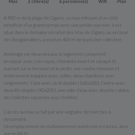
Mas
2 chbre(s)
6 personne(s)
Wifi
Plan
À 900 m de la plage de Gigaro, ce mas mitoyen d’un côté
bénéficie d’un grand terrain avec une petite vue mer. Il est
situé dans le domaine sécurisé des Mas de Gigaro, au secteur
des Bougainvillées, à environ 400 m de la piscine collective.
Aménagé sur deux niveaux, le logement comprend :
un séjour avec coin repas, cheminée insert et canapé-lit,
ouvrant sur la terrasse et le jardin, une cuisine rénovée et
entièrement équipée avec cellier, deux chambres avec
rangements : l’une avec un lit double (160x200), l’autre avec
deux lits simples (90x200), une salle d’eau avec douche cabine,
des toilettes séparées avec fenêtre.
L’accès au mas se fait par une vingtaine de marches à
descendre.
Un emplacement de stationnement numéroté est inclus, ainsi
que le Wi-Fi.