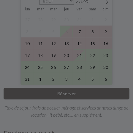
lun
mar
mer
jeu
ven
sam
dim
27
28
29
30
31
1
2
3
4
5
6
7
8
9
10
11
12
13
14
15
16
17
18
19
20
21
22
23
24
25
26
27
28
29
30
31
1
2
3
4
5
6
Réserver
Taxe de séjour, frais de dossier, ménage et services annexes (linge de
location, lit bébé, etc...) en supplément.