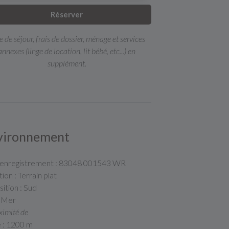
Réserver
e de séjour, frais de dossier, ménage et services
annexes (linge de location, lit bébé, etc...) en
supplément.
vironnement
'enregistrement : 83048 001543 WR
tion : Terrain plat
ition : Sud
: Mer
ximité de
e : 1200 m