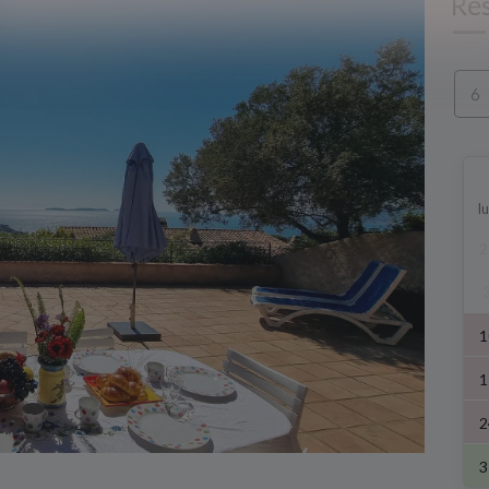
Ré
l
2
1
1
2
3