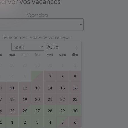
server vos vacances
Vacanciers
Sélectionnez la date de votre séjour
un
mar
mer
jeu
ven
sam
dim
7
28
29
30
31
1
2
3
4
5
6
7
8
9
0
11
12
13
14
15
16
7
18
19
20
21
22
23
4
25
26
27
28
29
30
1
1
2
3
4
5
6