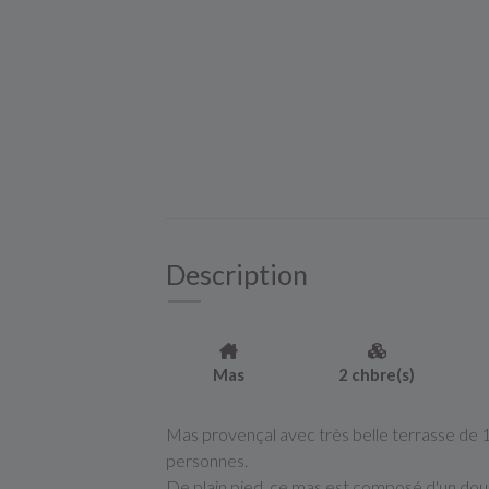
Description
Mas
2 chbre(s)
Mas provençal avec très belle terrasse d
personnes.
De plain pied, ce mas est composé d'un dou