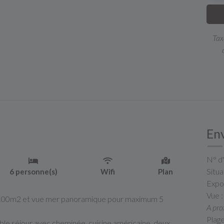
Tax
En
N° d
Situa
6 personne(s)
Wifi
Plan
Expos
Vue 
e 100m2 et vue mer panoramique pour maximum 5
A pro
Plag
ble séjour avec cheminée, cuisine américaine, deux