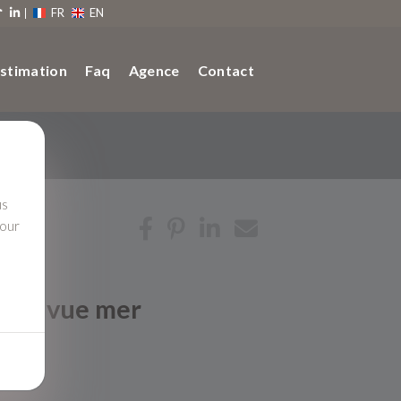
FR
EN
stimation
Faq
Agence
Contact
us
pour
asse vue mer