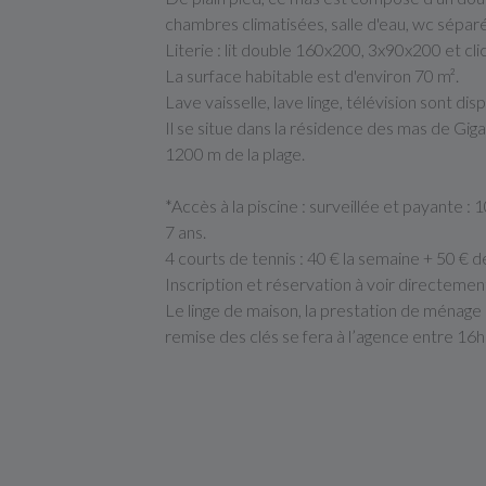
chambres climatisées, salle d'eau, wc séparé,
Literie : lit double 160x200, 3x90x200 et cli
La surface habitable est d'environ 70 m².
Lave vaisselle, lave linge, télévision sont di
Il se situe dans la résidence des mas de Giga
1200 m de la plage.
*Accès à la piscine : surveillée et payante :
7 ans.
4 courts de tennis : 40 € la semaine + 50 € 
Inscription et réservation à voir directeme
Le linge de maison, la prestation de ménage e
remise des clés se fera à l’agence entre 16h 