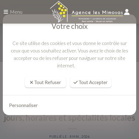
Menu
Votre choix
Ce site utilise des cookies et vous donne le contrôle sur
ceux que vous souhaitez activer. Vous avez le choix de les
accepter ou de les refuser pour naviguer sur notre site
internet.
Accueil
ACTUALITÉS
Marchés du Golfe de Saint-Tropez : jours, horaires et spécialités locales
Tout Refuser
Tout Accepter
Marchés du Golfe de Saint-Tropez :
Personnaliser
jours, horaires et spécialités locales
PUBLIÉ LE : 8 MAI , 2026