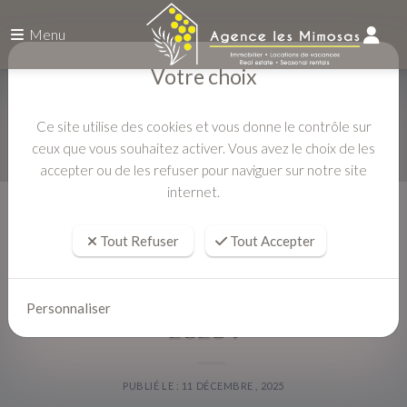
Menu
Votre choix
Ce site utilise des cookies et vous donne le contrôle sur
ceux que vous souhaitez activer. Vous avez le choix de les
accepter ou de les refuser pour naviguer sur notre site
internet.
Accueil
ACTUALITÉS
Vos vacances de rêve à Gigaro en 2026 !
Tout Refuser
Tout Accepter
Vos vacances de rêve à Gigaro en
Personnaliser
2026 !
PUBLIÉ LE : 11 DÉCEMBRE , 2025