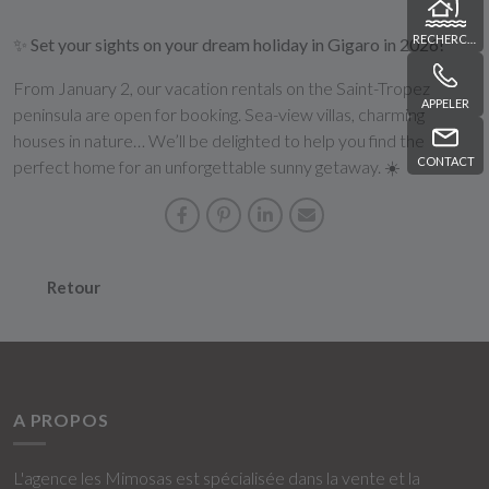
RECHERCHE
✨
Set your sights on your dream holiday in Gigaro in 2026!
From January 2, our vacation rentals on the Saint-Tropez
APPELER
peninsula are open for booking. Sea-view villas, charming
houses in nature… We’ll be delighted to help you find the
CONTACT
perfect home for an unforgettable sunny getaway. ☀️
Retour
A PROPOS
L'agence les Mimosas est spécialisée dans la vente et la