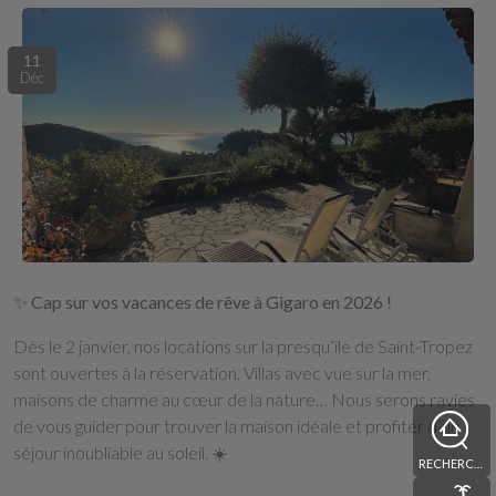
11
Déc
✨
Cap sur vos vacances de rêve à Gigaro en 2026 !
Dès le 2 janvier, nos locations sur la presqu’île de Saint-Tropez
sont ouvertes à la réservation. Villas avec vue sur la mer,
maisons de charme au cœur de la nature… Nous serons ravies
de vous guider pour trouver la maison idéale et profiter d’un
séjour inoubliable au soleil. ☀️
RECHERCHE